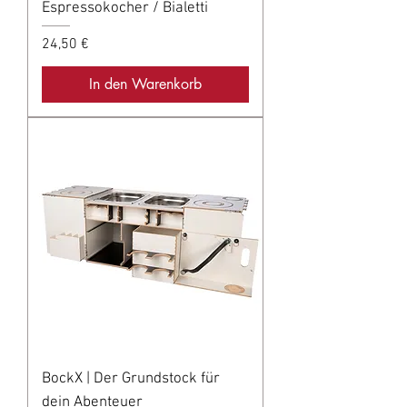
Espressokocher / Bialetti
Preis
24,50 €
In den Warenkorb
BockX | Der Grundstock für
dein Abenteuer