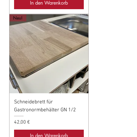
In den Warenkorb
Neu!
Schneidebrett für
Gastronormbehälter GN 1/2
Preis
42,00 €
In den Warenkorb