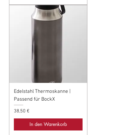
Edelstahl Thermoskanne |
Passend für BockX
Preis
38,50 €
In den Warenkorb