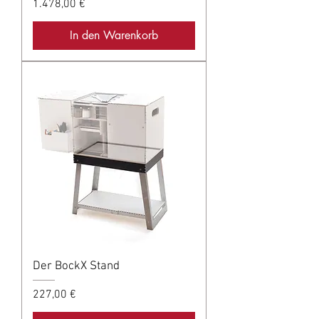
Preis
1.478,00 €
In den Warenkorb
Der BockX Stand
Preis
227,00 €