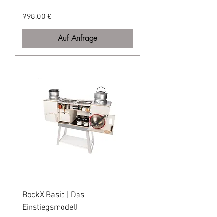
Preis
998,00 €
Auf Anfrage
BockX Basic | Das
Einstiegsmodell