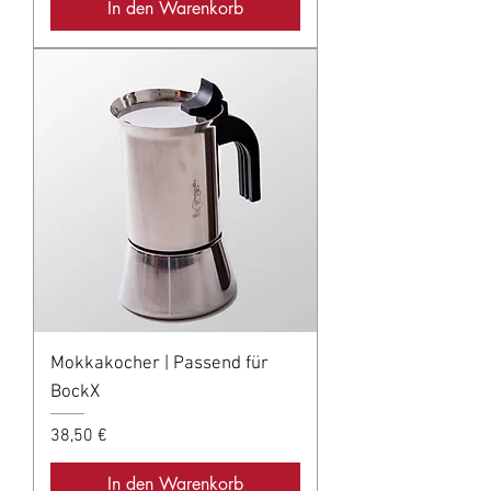
In den Warenkorb
Mokkakocher | Passend für
BockX
Preis
38,50 €
In den Warenkorb